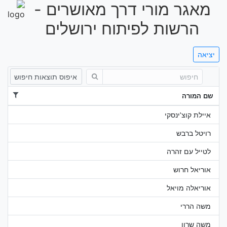
מאגר מורי דרך מאושרים -
שִׂים
לֵב:
הרשות לפיתוח ירושלים
בְּאֲתָר
זֶה
מֻפְעֶלֶת
יציאה
מַעֲרֶכֶת
איפוס תוצאות חיפוש
נָגִישׁ
בִּקְלִיק
שם המורה
הַמְּסַיַּעַת
איילת קוצ'ינסקי
לִנְגִישׁוּת
הָאֲתָר.
רויטל ברבש
לטייל עם זהרה
אוריאל חרוש
אוריאלה מויאל
משה הררי
משה שרון